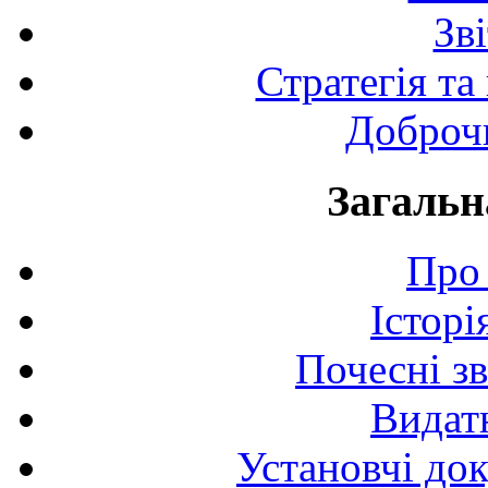
Зв
Стратегія та
Доброчи
Загальн
Про 
Історі
Почесні з
Видат
Установчі до