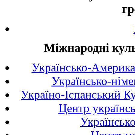
гр
Міжнародні куль
Українсько-Америка
Українсько-німе
Україно-Іспанський К
Центр українсь
Українськ