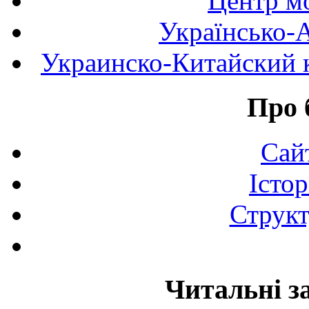
Центр мо
Українсько-
Украинско-Китайский к
Про 
Сай
Істор
Структ
Читальні з