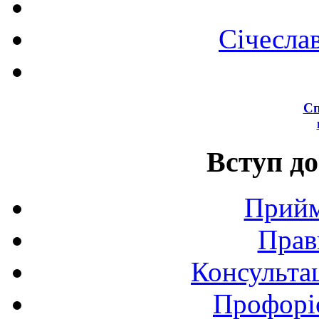
Січесла
Сп
Вступ до
Прийм
Прав
Консультац
Профоріє