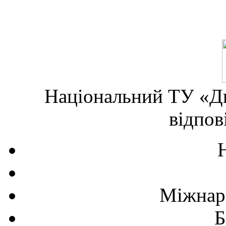
Національний ТУ «Дн
відпов
Міжнаро
Б