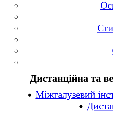
Ос
Сти
Дистанційна та в
Міжгалузевий інст
Диста