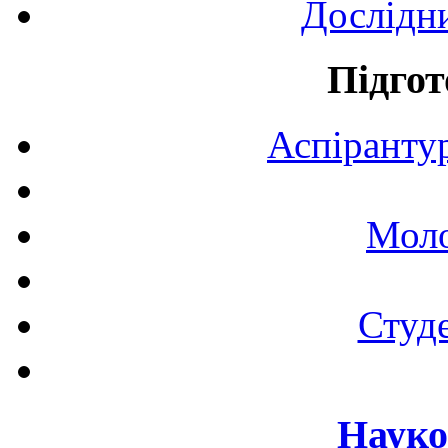
Дослідн
Підгот
Аспірантур
Моло
Студе
Науко